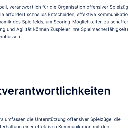
yball, verantwortlich für die Organisation offensiver Spielzü
lle erfordert schnelles Entscheiden, effektive Kommunikati
amik des Spielfelds, um Scoring-Möglichkeiten zu schaffe
ng und Agilität können Zuspieler ihre Spielmacherfähigkeit
influssen.
tverantwortlichkeiten
rs umfassen die Unterstützung offensiver Spielzüge, die
terhaltung einer effektiven Kommunikation mit den