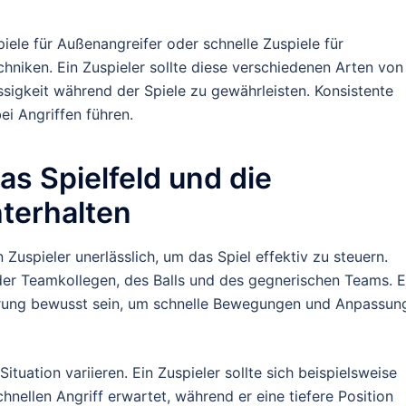
iele für Außenangreifer oder schnelle Zuspiele für
echniken. Ein Zuspieler sollte diese verschiedenen Arten von
ssigkeit während der Spiele zu gewährleisten. Konsistente
i Angriffen führen.
as Spielfeld und die
hterhalten
n Zuspieler unerlässlich, um das Spiel effektiv zu steuern.
der Teamkollegen, des Balls und des gegnerischen Teams. E
ierung bewusst sein, um schnelle Bewegungen und Anpassun
ituation variieren. Ein Zuspieler sollte sich beispielsweise
hnellen Angriff erwartet, während er eine tiefere Position