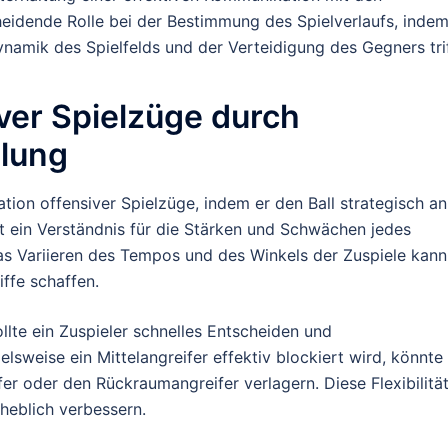
heidende Rolle bei der Bestimmung des Spielverlaufs, indem
namik des Spielfelds und der Verteidigung des Gegners trif
ver Spielzüge durch
ilung
ation offensiver Spielzüge, indem er den Ball strategisch an
rt ein Verständnis für die Stärken und Schwächen jedes
as Variieren des Tempos und des Winkels der Zuspiele kann
iffe schaffen.
llte ein Zuspieler schnelles Entscheiden und
lsweise ein Mittelangreifer effektiv blockiert wird, könnte
er oder den Rückraumangreifer verlagern. Diese Flexibilitä
heblich verbessern.