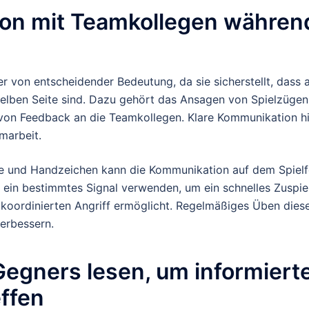
ion mit Teamkollegen währen
er von entscheidender Bedeutung, da sie sicherstellt, dass a
selben Seite sind. Dazu gehört das Ansagen von Spielzügen
on Feedback an die Teamkollegen. Klare Kommunikation hil
marbeit.
e und Handzeichen kann die Kommunikation auf dem Spielf
r ein bestimmtes Signal verwenden, um ein schnelles Zuspie
 koordinierten Angriff ermöglicht. Regelmäßiges Üben dies
erbessern.
Gegners lesen, um informiert
ffen