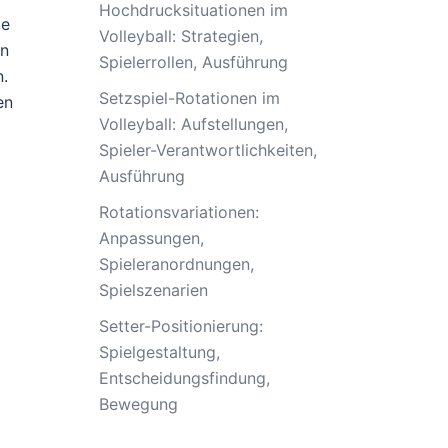
Hochdrucksituationen im
ge
Volleyball: Strategien,
on
Spielerrollen, Ausführung
n.
Setzspiel-Rotationen im
en
Volleyball: Aufstellungen,
Spieler-Verantwortlichkeiten,
Ausführung
Rotationsvariationen:
Anpassungen,
Spieleranordnungen,
Spielszenarien
Setter-Positionierung:
Spielgestaltung,
Entscheidungsfindung,
Bewegung