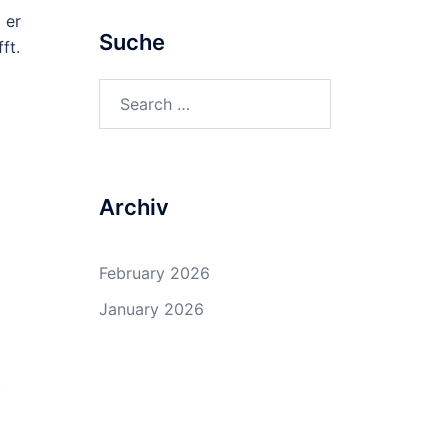
 er
Suche
ft.
Search
for:
Archiv
February 2026
January 2026
t