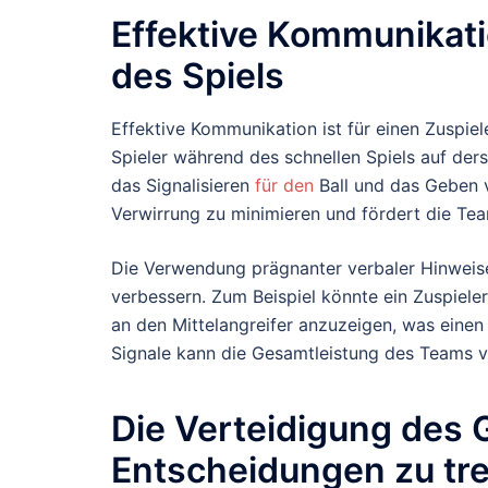
Effektive Kommunikat
des Spiels
Effektive Kommunikation ist für einen Zuspiel
Spieler während des schnellen Spiels auf der
das Signalisieren
für den
Ball und das Geben v
Verwirrung zu minimieren und fördert die Tea
Die Verwendung prägnanter verbaler Hinweis
verbessern. Zum Beispiel könnte ein Zuspiele
an den Mittelangreifer anzuzeigen, was einen
Signale kann die Gesamtleistung des Teams v
Die Verteidigung des 
Entscheidungen zu tre