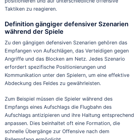
positionieren und auf unterschiedliche offensive
Taktiken zu reagieren.
Definition gängiger defensiver Szenarien
während der Spiele
Zu den gängigen defensiven Szenarien gehören das
Empfangen von Aufschlägen, das Verteidigen gegen
Angriffe und das Blocken am Netz. Jedes Szenario
erfordert spezifische Positionierungen und
Kommunikation unter den Spielern, um eine effektive
Abdeckung des Feldes zu gewährleisten.
Zum Beispiel müssen die Spieler während des
Empfangs eines Aufschlags die Flugbahn des
Aufschlags antizipieren und ihre Haltung entsprechend
anpassen. Dies beinhaltet oft eine Formation, die
schnelle Übergänge zur Offensive nach dem
Ballempfang ermöglicht.