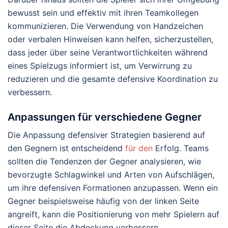
bewusst sein und effektiv mit ihren Teamkollegen
kommunizieren. Die Verwendung von Handzeichen
oder verbalen Hinweisen kann helfen, sicherzustellen,
dass jeder über seine Verantwortlichkeiten während
eines Spielzugs informiert ist, um Verwirrung zu
reduzieren und die gesamte defensive Koordination zu
verbessern.
Anpassungen für verschiedene Gegner
Die Anpassung defensiver Strategien basierend auf
den Gegnern ist entscheidend
für den
Erfolg. Teams
sollten die Tendenzen der Gegner analysieren, wie
bevorzugte Schlagwinkel und Arten von Aufschlägen,
um ihre defensiven Formationen anzupassen. Wenn ein
Gegner beispielsweise häufig von der linken Seite
angreift, kann die Positionierung von mehr Spielern auf
dieser Seite die Abdeckung verbessern.