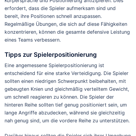
Körpersprache und Positionierung antizipieren. Dies
erfordert, dass die Spieler aufmerksam sind und
bereit, ihre Positionen schnell anzupassen.
Regelmäßige Übungen, die sich auf diese Fähigkeiten
konzentrieren, können die gesamte defensive Leistung
eines Teams verbessern.
Tipps zur Spielerpositionierung
Eine angemessene Spielerpositionierung ist
entscheidend für eine starke Verteidigung. Die Spieler
sollten einen niedrigen Schwerpunkt beibehalten, mit
gebeugten Knien und gleichmäßig verteiltem Gewicht,
um schnell reagieren zu können. Die Spieler der
hinteren Reihe sollten tief genug positioniert sein, um
lange Angriffe abzudecken, während sie gleichzeitig
nah genug sind, um die vordere Reihe zu unterstützen.
Darüber hinaus sollten die Spieler sich ihrer Umgebung