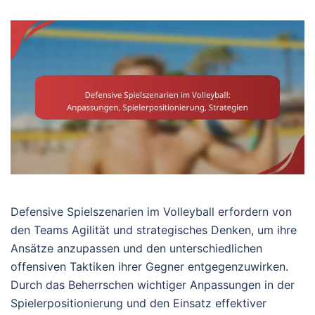
Defensive Spielszenarien im Volleyball erfordern von
den Teams Agilität und strategisches Denken, um ihre
Ansätze anzupassen und den unterschiedlichen
offensiven Taktiken ihrer Gegner entgegenzuwirken.
Durch das Beherrschen wichtiger Anpassungen in der
Spielerpositionierung und den Einsatz effektiver