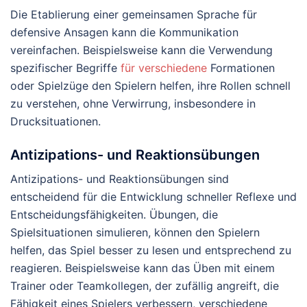
Die Etablierung einer gemeinsamen Sprache für
defensive Ansagen kann die Kommunikation
vereinfachen. Beispielsweise kann die Verwendung
spezifischer Begriffe
für verschiedene
Formationen
oder Spielzüge den Spielern helfen, ihre Rollen schnell
zu verstehen, ohne Verwirrung, insbesondere in
Drucksituationen.
Antizipations- und Reaktionsübungen
Antizipations- und Reaktionsübungen sind
entscheidend für die Entwicklung schneller Reflexe und
Entscheidungsfähigkeiten. Übungen, die
Spielsituationen simulieren, können den Spielern
helfen, das Spiel besser zu lesen und entsprechend zu
reagieren. Beispielsweise kann das Üben mit einem
Trainer oder Teamkollegen, der zufällig angreift, die
Fähigkeit eines Spielers verbessern, verschiedene