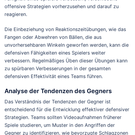
offensive Strategien vorherzusehen und darauf zu
reagieren.
Die Einbeziehung von Reaktionszeitübungen, wie das
Fangen oder Abwehren von Bällen, die aus
unvorhersehbaren Winkeln geworfen werden, kann die
defensiven Fähigkeiten eines Spielers weiter
verbessern. Regelmäßiges Üben dieser Übungen kann
zu spürbaren Verbesserungen in der gesamten
defensiven Effektivität eines Teams führen.
Analyse der Tendenzen des Gegners
Das Verständnis der Tendenzen der Gegner ist
entscheidend für die Entwicklung effektiver defensiver
Strategien. Teams sollten Videoaufnahmen früherer
Spiele studieren, um Muster in den Angriffen der
Gegner zu identifizieren, wie bevorzugte Schlagzonen