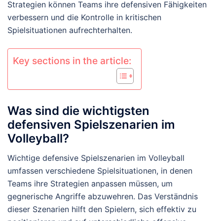
Strategien können Teams ihre defensiven Fähigkeiten
verbessern und die Kontrolle in kritischen
Spielsituationen aufrechterhalten.
Key sections in the article:
Was sind die wichtigsten
defensiven Spielszenarien im
Volleyball?
Wichtige defensive Spielszenarien im Volleyball
umfassen verschiedene Spielsituationen, in denen
Teams ihre Strategien anpassen müssen, um
gegnerische Angriffe abzuwehren. Das Verständnis
dieser Szenarien hilft den Spielern, sich effektiv zu