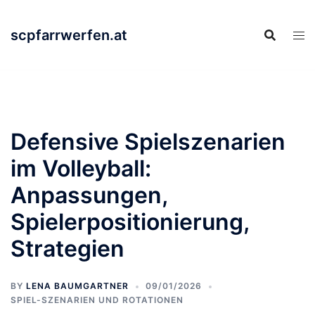
Skip
to
scpfarrwerfen.at
content
Defensive Spielszenarien
im Volleyball:
Anpassungen,
Spielerpositionierung,
Strategien
BY
LENA BAUMGARTNER
09/01/2026
SPIEL-SZENARIEN UND ROTATIONEN