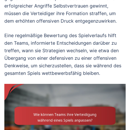
erfolgreicher Angriffe Selbstvertrauen gewinnt,
müssen die Verteidiger ihre Formation straffen, um
dem erhöhten offensiven Druck entgegenzuwirken.
Eine regelmäßige Bewertung des Spielverlaufs hilft
den Teams, informierte Entscheidungen darüber zu
treffen, wann sie Strategien wechseln, wie etwa den
Übergang von einer defensiven zu einer offensiven
Denkweise, um sicherzustellen, dass sie während des
gesamten Spiels wettbewerbsfähig bleiben.