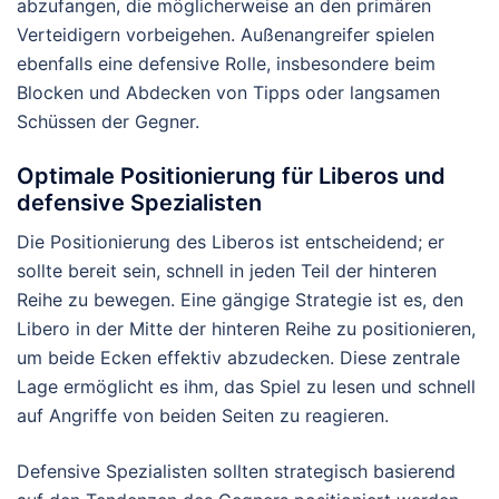
abzufangen, die möglicherweise an den primären
Verteidigern vorbeigehen. Außenangreifer spielen
ebenfalls eine defensive Rolle, insbesondere beim
Blocken und Abdecken von Tipps oder langsamen
Schüssen der Gegner.
Optimale Positionierung für Liberos und
defensive Spezialisten
Die Positionierung des Liberos ist entscheidend; er
sollte bereit sein, schnell in jeden Teil der hinteren
Reihe zu bewegen. Eine gängige Strategie ist es, den
Libero in der Mitte der hinteren Reihe zu positionieren,
um beide Ecken effektiv abzudecken. Diese zentrale
Lage ermöglicht es ihm, das Spiel zu lesen und schnell
auf Angriffe von beiden Seiten zu reagieren.
Defensive Spezialisten sollten strategisch basierend