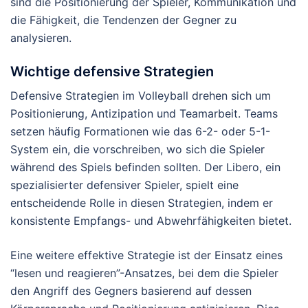
sind die Positionierung der Spieler, Kommunikation und
die Fähigkeit, die Tendenzen der Gegner zu
analysieren.
Wichtige defensive Strategien
Defensive Strategien im Volleyball drehen sich um
Positionierung, Antizipation und Teamarbeit. Teams
setzen häufig Formationen wie das 6-2- oder 5-1-
System ein, die vorschreiben, wo sich die Spieler
während des Spiels befinden sollten. Der Libero, ein
spezialisierter defensiver Spieler, spielt eine
entscheidende Rolle in diesen Strategien, indem er
konsistente Empfangs- und Abwehrfähigkeiten bietet.
Eine weitere effektive Strategie ist der Einsatz eines
“lesen und reagieren”-Ansatzes, bei dem die Spieler
den Angriff des Gegners basierend auf dessen