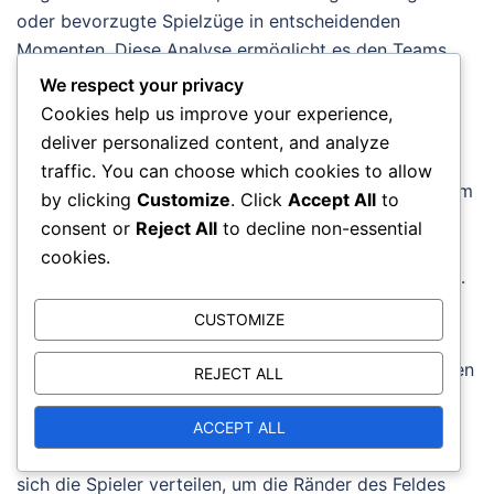
oder bevorzugte Spielzüge in entscheidenden
Momenten. Diese Analyse ermöglicht es den Teams,
spezifische offensive Strategien vorherzusehen und
We respect your privacy
sich darauf vorzubereiten.
Cookies help us improve your experience,
deliver personalized content, and analyze
Trainer können die Spieler auch ermutigen, während
traffic. You can choose which cookies to allow
der Spiele Einblicke darüber zu teilen, was sie auf dem
by clicking
Customize
. Click
Accept All
to
Feld beobachten. Diese Echtzeitanalyse kann zu
consent or
Reject All
to decline non-essential
sofortigen Anpassungen führen, die die defensive
cookies.
Leistung gegen einen bestimmten Gegner verbessern.
CUSTOMIZE
Defensive Formationen
Defensive Formationen sind strukturierte Anordnungen
REJECT ALL
von Spielern, die darauf abzielen, die Abdeckung zu
maximieren und Lücken zu minimieren. Gängige
ACCEPT ALL
Formationen sind die Perimeterverteidigung, bei der
sich die Spieler verteilen, um die Ränder des Feldes