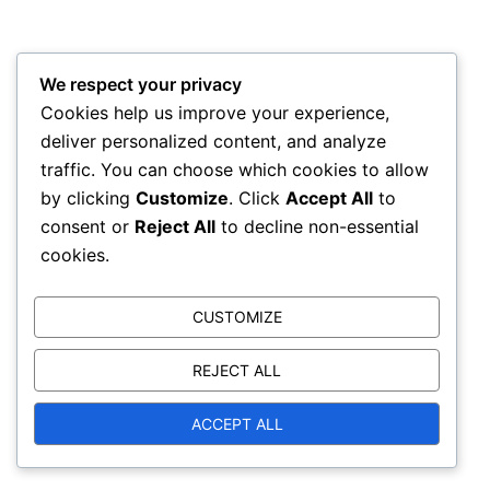
Suche
We respect your privacy
Cookies help us improve your experience,
Search
deliver personalized content, and analyze
for:
traffic. You can choose which cookies to allow
by clicking
Customize
. Click
Accept All
to
consent or
Reject All
to decline non-essential
Archiv
cookies.
CUSTOMIZE
February 2026
January 2026
REJECT ALL
ACCEPT ALL